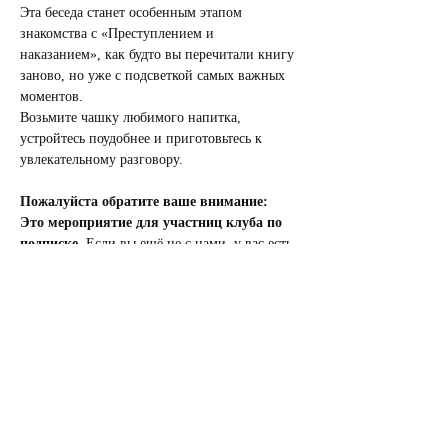
Эта беседа станет особенным этапом 
знакомства с «Преступлением и 
наказанием», как будто вы перечитали книгу 
заново, но уже с подсветкой самых важных 
моментов.
Возьмите чашку любимого напитка, 
устройтесь поудобнее и приготовьтесь к 
увлекательному разговору. 
Пожалуйста обратите ваше внимание:
Это мероприятие для участниц клуба по 
подписке
, Если вы ещё не с нами, у вас есть 
возможность присоединиться к клубу с 27 по 
29 число каждого месяца через лист 
ожидания по 
ссылке
Если у вас есть вопросы, то пожалуйста 
напишите нам на 
trepetnoclub@gmail.com
 ли 
оставьте заявку через кнопку RSVP ниже и 
мы свяжемся с вами в ближайшее время
Благодарим