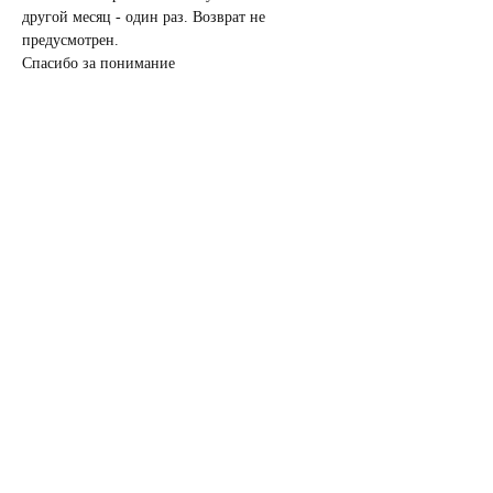
другой месяц - один раз. Возврат не 
предусмотрен.
Спасибо за понимание
2. пожалуйста посмотрите видео, как легко 
найти нашу 
студию
3. Можно ли прийти на встречу если не 
дочитал(а) произведение?
Мы, конечно же,  очень рекомендуем 
прочитать книгу перед книжным бранчем, 
но, если вы не успели прочитать - это не 
повод не приходить, потому что вы сможете 
послушать мнение других и решить стоит 
вам дочитывать или нет, не считая того, что 
вы просто приятно проведете время в кругу 
приятных людей.
Адрес нашей студии