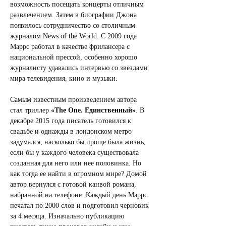
возможность посещать концерты отличным 
развлечением. Затем в биографии Джона 
появилось сотрудничество со столичным 
журналом News of the World. С 2009 года 
Маррс работал в качестве фрилансера с 
национальной прессой, особенно хорошо 
журналисту удавались интервью со звездами 
мира телевидения, кино и музыки.
Самым известным произведением автора 
стал триллер 
«The One. Eдинственный»
. В 
декабре 2015 года писатель готовился к 
свадьбе и однажды в лондонском метро 
задумался, насколько бы проще была жизнь, 
если бы у каждого человека существовала 
созданная для него или нее половинка. Но 
как тогда ее найти в огромном мире? Домой 
автор вернулся с готовой канвой романа, 
набранной на телефоне. Каждый день Маррс 
печатал по 2000 слов и подготовил черновик 
за 4 месяца. Изначально публикацию 