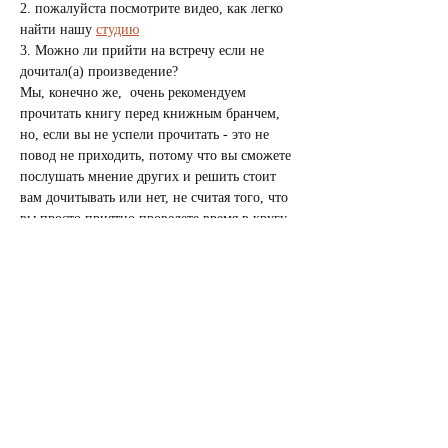
2. пожалуйста посмотрите видео, как легко 
найти нашу 
студию
3. Можно ли прийти на встречу если не 
дочитал(а) произведение?
Мы, конечно же,  очень рекомендуем 
прочитать книгу перед книжным бранчем, 
но, если вы не успели прочитать - это не 
повод не приходить, потому что вы сможете 
послушать мнение других и решить стоит 
вам дочитывать или нет, не считая того, что 
вы просто приятно проведете время в кругу 
приятных людей.
ПОСЕЩЕНИЕ МЕРОПРИЯТИЯ С 
РЕБЕНКОМ:
Теперь вы можете приходить на наши 
мероприятия с детьми! Педагоги из 
Прогулочной Все Дела
 будут заниматься 
детьми от 3 лет (игры и поделки), пока вы 
участвуете в клубных встречах.