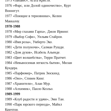
1975 «Занавес», Агата Кристи.
1976 «Фарс, или Долой одиночество», Курт 
Воннегут.
1977 «Поющие в терновнике», Колин 
Маккалоу.
1978-1988
1978 «Мир глазами Гарпа», Джон Ирвинг.
1979 «Выбор Софи», Уильям Стайрон.
1980 «Имя розы», Умберто Эко.
1981 «Дети полуночи», Салман Рушди.
1982 «Дом духов», Исабель Альенде.
1983 «Цвет волшебства», Терри Пратчет.
1984 «Невыносимая легкость бытия», Милан 
Кундера.
1985 «Парфюмер», Патрик Зюскинд.
1986 «Оно», Стивен Кинг.
1987 «Хранители», Алан Мур.
1988 «Алхимик», Паоло Коэльо.
1989-1999
1989 «Клуб радости и удачи», Эми Тан.
1990 «Парк юрского периода», Майкл 
Кричтон.