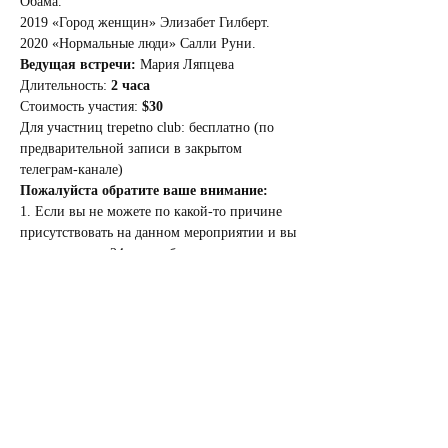
Обама.
2019 «Город женщин» Элизабет Гилберт.
2020 «Нормальные люди» Салли Руни.
Ведущая встречи:
 Мария Ляпцева
Длительность: 
2 часа
Стоимость участия: 
$30
Для участниц trepetno club: бесплатно (по 
предварительной записи в закрытом 
телеграм-канале)
Пожалуйста обратите ваше внимание:
1. Если вы не можете по какой-то причине 
присутствовать на данном мероприятии и вы 
оповещаете за 24 часа и более, в этом случае 
вы можете перенести ваше участие на 
другой месяц - один раз. Возврат не 
предусмотрен.
Спасибо за понимание
2. Если вы первый раз посещаете нашу 
студию, то пожалуйста посмотрите 
видео
 как 
легко найти студию по ссылке указанной в 
билете.
3. Можно ли прийти на встречу если не 