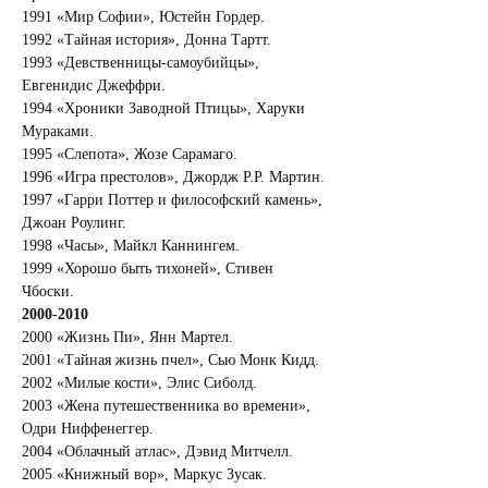
1991 «Мир Софии», Юстейн Гордер.
1992 «Тайная история», Донна Тартт.
1993 «Девственницы-самоубийцы», 
Евгенидис Джеффри.
1994 «Хроники Заводной Птицы», Харуки 
Мураками.
1995 «Слепота», Жозе Сарамаго.
1996 «Игра престолов», Джордж Р.Р. Мартин.
1997 «Гарри Поттер и философский камень», 
Джоан Роулинг.
1998 «Часы», Майкл Каннингем.
1999 «Хорошо быть тихоней», Стивен 
Чбоски.
2000-2010
2000 «Жизнь Пи», Янн Мартел.
2001 «Тайная жизнь пчел», Сью Монк Кидд.
2002 «Милые кости», Элис Сиболд.
2003 «Жена путешественника во времени», 
Одри Ниффенеггер.
2004 «Облачный атлас», Дэвид Митчелл.
2005 «Книжный вор», Маркус Зусак.