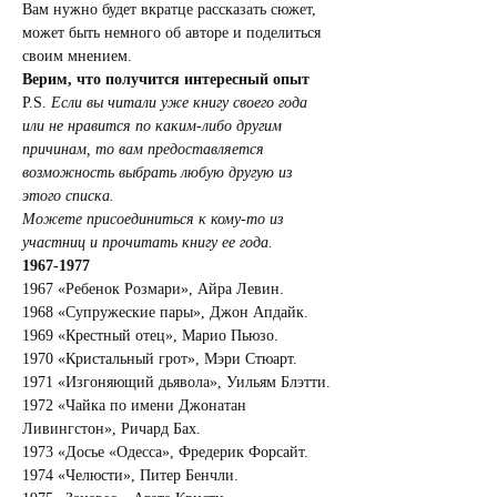
Вам нужно будет вкратце рассказать сюжет, 
может быть немного об авторе и поделиться 
своим мнением.
Верим, что получится интересный опыт
P.S. 
Если вы читали уже книгу своего года 
или не нравится по каким-либо другим 
причинам, то вам предоставляется 
возможность выбрать любую другую из 
этого списка. 
Можете присоединиться к кому-то из 
участниц и прочитать книгу ее года.
1967-1977
1967 «Ребенок Розмари», Айра Левин.
1968 «Супружеские пары», Джон Апдайк.
1969 «Крестный отец», Марио Пьюзо.
1970 «Кристальный грот», Мэри Стюарт.
1971 «Изгоняющий дьявола», Уильям Блэтти.
1972 «Чайка по имени Джонатан 
Ливингстон», Ричард Бах.
1973 «Досье «Одесса», Фредерик Форсайт.
1974 «Челюсти», Питер Бенчли.