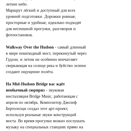
летнее небо.
Маршрут лёгкий и доступный для всех 
уровней подготовки. Дорожки ровные, 
просторные и удобные, идеально подходят 
для неспешной прогулки, разговоров и 
фотоостановок.
Walkway Over the Hudson
 - самый длинный 
в мире пешеходный мост, перекинутый через 
Гудзон, и летом он особенно впечатляет: 
сверкающая на солнце река и буйство зелени 
создают ощущение полёта.
На Mid-Hudson Bridge вас ждёт 
необычный сюрприз
 - звуковая 
инсталляция Bridge Music, работающая с 
апреля по октябрь. Композитор Джозеф 
Бертолозци создал этот арт-проект, 
используя реальные звуки конструкций 
моста. Во время прогулки можно послушать 
музыку на специальных станциях прямо на 