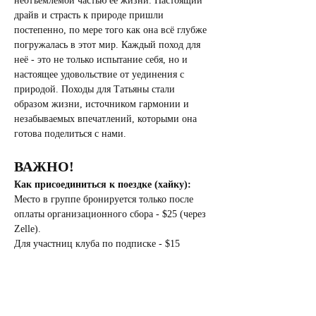
неотъемлемой частью её жизни. Настоящий 
драйв и страсть к природе пришли 
постепенно, по мере того как она всё глубже 
погружалась в этот мир. Каждый поход для 
неё - это не только испытание себя, но и 
настоящее удовольствие от уединения с 
природой. Походы для Татьяны стали 
образом жизни, источником гармонии и 
незабываемых впечатлений, которыми она 
готова поделиться с нами.
ВАЖНО!
Как присоединиться к поездке (хайку):
Место в группе бронируется только после 
оплаты организационного сбора - $25 (через 
Zelle).
Для участниц клуба по подписке - $15
После того как вы заполните форму RSVP, 
мы свяжемся с вами для оплаты.
После подтверждения оплаты вас добавят в 