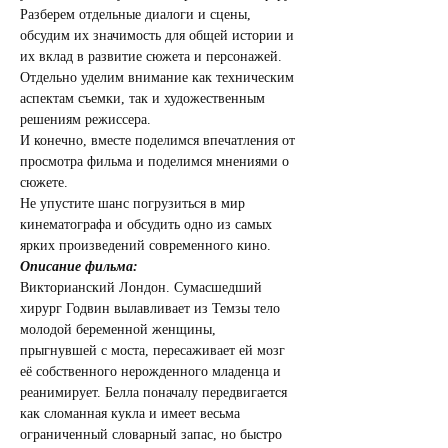
Разберем отдельные диалоги и сцены, 
обсудим их значимость для общей истории и 
их вклад в развитие сюжета и персонажей.
Отдельно уделим внимание как техническим 
аспектам съемки, так и художественным 
решениям режиссера.
И конечно, вместе поделимся впечатления от 
просмотра фильма и поделимся мнениями о 
сюжете.
Не упустите шанс погрузиться в мир 
кинематографа и обсудить одно из самых 
ярких произведений современного кино.
Описание фильма:
Викторианский Лондон. Сумасшедший 
хирург Годвин вылавливает из Темзы тело 
молодой беременной женщины, 
прыгнувшей с моста, пересаживает ей мозг 
её собственного нерожденного младенца и 
реанимирует. Белла поначалу передвигается 
как сломанная кукла и имеет весьма 
ограниченный словарный запас, но быстро 