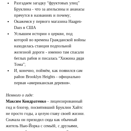
Разгадаем загадку “фруктовых улиц” 
Бруклина - что за апельсины и ананасы 
прячутся в названиях и почему;
Окажемся у первого магазина Haagen-
Dazs в США 
Услышим истории о церкви, под 
которой во времена Гражданской войны 
находилась станция подпольной 
железной дороги - именно там спасали 
беглых рабов и писалась “Хижина дяди 
Тома”;
И, конечно, поймём, как появился сам 
район Brooklyn Heights - официально 
первая «американская деревня».
Немного о гиде:
Максим Кондратенко
 - лицензированный 
гид и блогер, посвятивший Бруклин Хайтс 
не просто годы, а целую главу своей жизни. 
Сначала он приходил сюда как обычный 
житель Нью-Йорка с семьёй, с друзьями, 