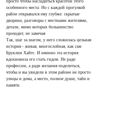
просто чтобы насладиться красотой этого 
особенного места. Но с каждой прогулкой 
район открывался ему глубже: скрытые 
дворики, разговоры с местными жителями, 
детали, мимо которых большинство 
проходит, не замечая
Так, шаг за шагом, у него сложилась цельная 
история - живая, многослойная, как сам 
Бруклин Хайтс. И именно эта история 
вдохновила его стать гидом. Не ради 
профессии, а ради желания поделиться, 
чтобы и вы увидели в этом районе не просто 
улицы и дома, а место, полное души, тайн и 
памяти.
Длительность: 2 часа
Стоимость: $50
Для участниц trepetno club: $40
Несколько формальностей:
Если будет небольшой дождик, то 
экскурсия состоится. Исключение - 