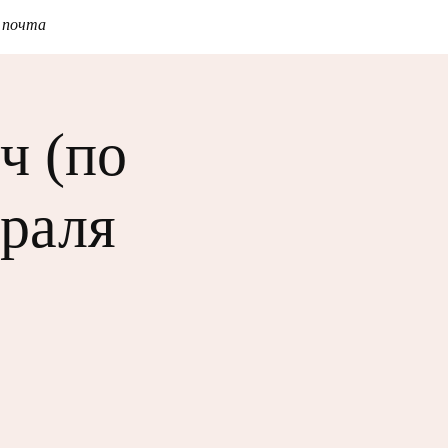
 почта
ч (по
раля