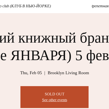
tno club (КЛУБ В НЬЮ-ЙОРКЕ)
tрепетная
ий книжный бран
ге ЯНВАРЯ) 5 фев
Thu, Feb 05
  |  
Brooklyn Living Room
SOLD OUT
See other events