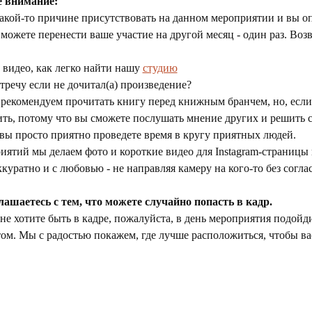
е внимание:
акой-то причине присутствовать на данном мероприятии и вы опо
 можете перенести ваше участие на другой месяц - один раз. Воз
видео, как легко найти нашу 
студию
речу если не дочитал(а) произведение?
 рекомендуем прочитать книгу перед книжным бранчем, но, если 
ить, потому что вы сможете послушать мнение других и решить 
о вы просто приятно проведете время в кругу приятных людей.
ятий мы делаем фото и короткие видео для Instagram-страницы 
куратно и с любовью - не направляя камеру на кого-то без соглас
лашаетесь с тем, что можете случайно попасть в кадр.
не хотите быть в кадре, пожалуйста, в день мероприятия подойди
том. Мы с радостью покажем, где лучше расположиться, чтобы ва