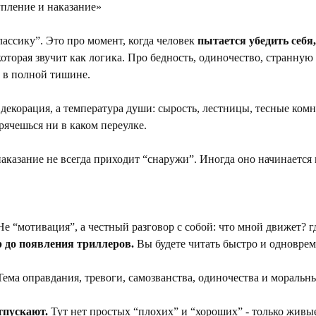
пление и наказание»
ассику”. Это про момент, когда человек 
пытается убедить себя
которая звучит как логика. Про бедность, одиночество, странную 
е в полной тишине.
 декорация, а температура души: сырость, лестницы, тесные комн
рячешься ни в каком переулке.
наказание не всегда приходит “снаружи”. Иногда оно начинается
Не “мотивация”, а честный разговор с собой: что мной движет? г
 до появления триллеров.
 Вы будете читать быстро и одноврем
Тема оправдания, тревоги, самозванства, одиночества и моральн
тпускают.
 Тут нет простых “плохих” и “хороших” - только живы