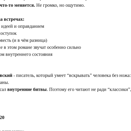
что-то меняется.
 Не громко, но ощутимо.
а встречах:
 идеей и оправданием
поступок
овесть (и в чём разница)
е в этом романе звучат особенно сильно
лом внутреннего состояния
вский
 - писатель, который умеет “вскрывать” человека без ножа:
маны.
сал 
внутренние битвы
. Поэтому его читают не ради “классики”,
20