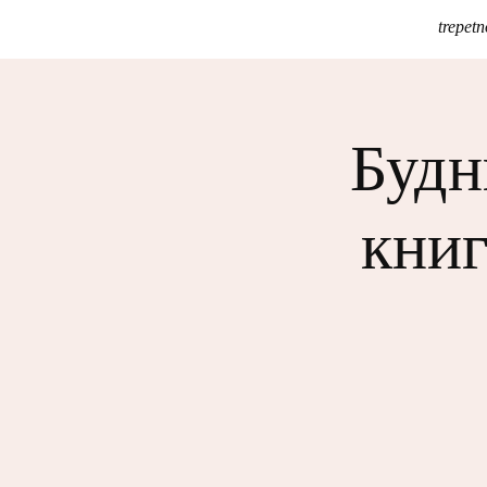
trepe
Будн
кни