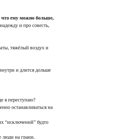
, что ему можно больше, 
надежду и про совесть, 
аты, тяжёлый воздух и 
 внутри и длится дольше 
де я переступаю?
енно останавливаться на 
ых “исключений” будто 
е люди на грани.