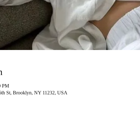
n
00 PM
6th St, Brooklyn, NY 11232, USA