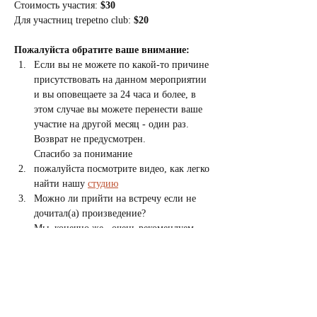
Стоимость участия: 
$30
Для участниц trepetno club: 
$20
Пожалуйста обратите ваше внимание:
Если вы не можете по какой-то причине 
присутствовать на данном мероприятии 
и вы оповещаете за 24 часа и более, в 
этом случае вы можете перенести ваше 
участие на другой месяц - один раз. 
Возврат не предусмотрен.
Спасибо за понимание
пожалуйста посмотрите видео, как легко 
найти нашу 
студию
Можно ли прийти на встречу если не 
дочитал(а) произведение?
Мы, конечно же,  очень рекомендуем 
прочитать книгу перед книжным 
бранчем, но, если вы не успели 
прочитать - это не повод не приходить, 
потому что вы сможете послушать 
мнение других и решить стоит вам 