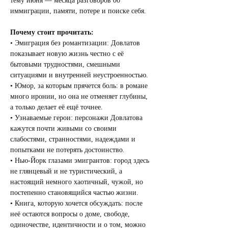
тему июня — месяца разговоров об 
иммиграции, памяти, потере и поиске себя.
Почему стоит прочитать:
• Эмиграция без романтизации: Довлатов 
показывает новую жизнь честно с её 
бытовыми трудностями, смешными 
ситуациями и внутренней неустроенностью.
• Юмор, за которым прячется боль: в романе 
много иронии, но она не отменяет глубины, 
а только делает её ещё точнее.
• Узнаваемые герои: персонажи Довлатова 
кажутся почти живыми со своими 
слабостями, странностями, надеждами и 
попытками не потерять достоинство.
• Нью-Йорк глазами эмигрантов: город здесь 
не глянцевый и не туристический, а 
настоящий немного хаотичный, чужой, но 
постепенно становящийся частью жизни.
• Книга, которую хочется обсуждать: после 
неё остаются вопросы о доме, свободе, 
одиночестве, идентичности и о том, можно 