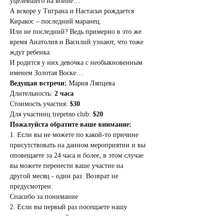
уцелевшего на войне… 
А вскоре у Тиграна и Настасьи рождается 
Киракос – последний маранец.
Или не последний? Ведь примерно в это же 
время Анатолия и Василий узнают, что тоже 
ждут ребенка. 
И родится у них девочка с необыкновенным 
именем Золотая Воске…
Ведущая встречи:
 Мария Ляпцева
Длительность: 
2 часа 
Стоимость участия: 
$30
Для участниц trepetno club: 
$20
Пожалуйста обратите ваше внимание:
1. Если вы не можете по какой-то причине 
присутствовать на данном мероприятии и вы 
оповещаете за 24 часа и более, в этом случае 
вы можете перенести ваше участие на 
другой месяц - один раз. Возврат не 
предусмотрен.
Спасибо за понимание
2. Если вы первый раз посещаете нашу 
студию, то пожалуйста посмотрите 
видео