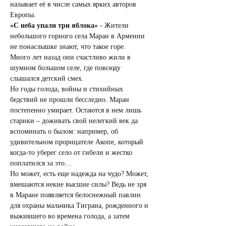
называет её в числе самых ярких авторов 
Европы.
«С неба упали три яблока»
 - Жители 
небольшого горного села Маран в Армении 
не понаслышке знают, что такое горе. 
Много лет назад они счастливо жили в 
шумном большом селе, где повсюду 
слышался детский смех.
Но годы голода, войны и стихийных 
бедствий не прошли бесследно. Маран 
постепенно умирает. Остаются в нем лишь 
старики – доживать свой нелегкий век да 
вспоминать о былом: например, об 
удивительном прорицателе Акопе, который 
когда-то уберег село от гибели и жестко 
поплатился за это…
Но может, есть еще надежда на чудо? Может, 
вмешаются некие высшие силы? Ведь не зря 
в Маране появляется белоснежный павлин 
для охраны мальчика Тиграна, рожденного и 
выжившего во времена голода, а затем 